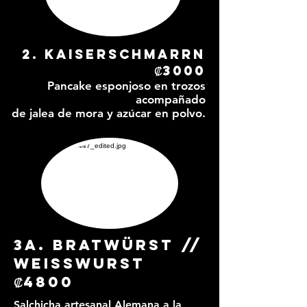
2. Kaiserschmarrn
₡3000
Pancake esponjoso en trozos
acompañado
de jalea de mora y azúcar en polvo.
3a. Bratwürst //
Weisswurst
₡4800
Salchicha artesanal Alemana a la