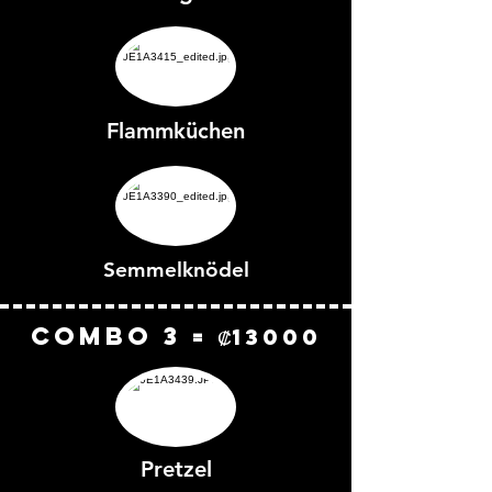
Flammküchen
Semmelknödel
COMbo 3
= ₡13000
Pretzel