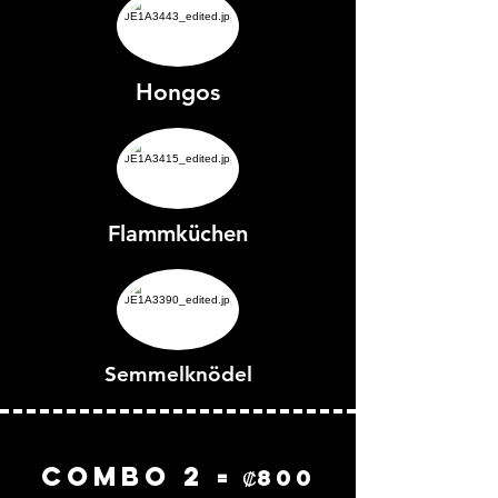
Hongos
Flammküchen
Semmelknödel
COMbo 2
= ₡800