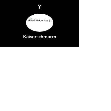
Y
Kaiserschmarrn
+
2 de los sigientes platos a elegir:
Bratwürst