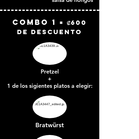
COMbo 1
= ₡600
de descuento
Pretzel
+
1 de los sigientes platos a elegir:
Bratwürst